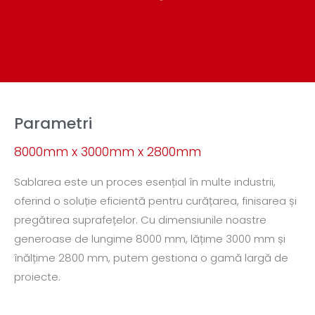
Parametri
8000mm x 3000mm x 2800mm
Sablarea este un proces esențial în multe industrii,
oferind o soluție eficientă pentru curățarea, finisarea și
pregătirea suprafețelor. Cu dimensiunile noastre
generoase de lungime 8000 mm, lățime 3000 mm și
înălțime 2800 mm, putem gestiona o gamă largă de
proiecte.